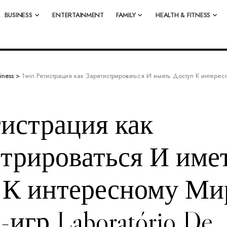
BUSINESS
ENTERTAINMENT
FAMILY
HEALTH & FITNESS
iness
>
1win Регистрация как Зарегистрироваться И иметь Доступ К интересному Миру Онла
гистрация как
стрироваться И име
 К интересному Ми
игр Laboratório De