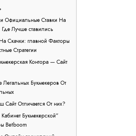
ь
ни Официальные Ставки На
и Где Лучше ставились
 На Скачки: главной Факторы
тные Стратегии
укмекерская Контора — Сайт
е Легальных Букмекеров От
льных
ш Сайт Отличается От них?
 Кабинет Букмекерской”
ры Betboom