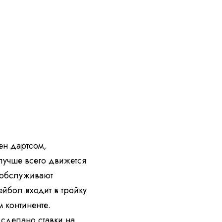
ен дартсом,
лучше всего движется
и обслуживают
ейбол входит в тройку
 континенте.
сделано ставки на