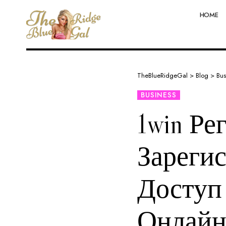
HOME
TheBlueRidgeGal
>
Blog
>
Bus
BUSINESS
1win Ре
Зареги
Доступ
Онлайн-