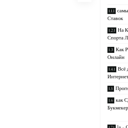
самы
Ставок
На К
Спорта Л
Как 
Онлайн
Всё 
Интерне
Прог
как С
Букмекер
In –