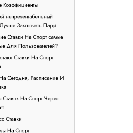
е Коэффициенты
ой непрезентабельный
 Лучше Заключать Пари
ие Ставки На Спорт самые
ые Для Пользователей?
отают Ставки На Спорт
н
 На Сегодня, Расписание И
ика
я Ставок На Спорт Через
ет
сс Ставки
зы На Спорт